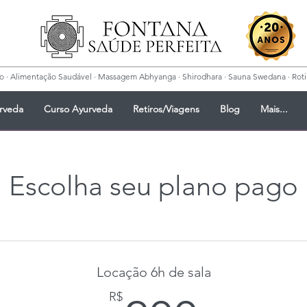
 · Alimentação Saudável · Massagem Abhyanga · Shirodhara · Sauna Swedana · Rotina
rveda
Curso Ayurveda
Retiros/Viagens
Blog
Mais...
Escolha seu plano pago
Locação 6h de sala
R$