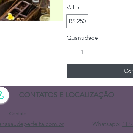
Valor
R$ 250
Quantidade
Co
CONTATOS E LOCALIZAÇÃO
Contato
nasaudeperfeita.com.br
Whatsapp:
11 9