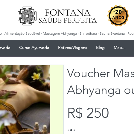
 · Alimentação Saudável · Massagem Abhyanga · Shirodhara · Sauna Swedana · Rotina
rveda
Curso Ayurveda
Retiros/Viagens
Blog
Mais...
Voucher Ma
Abhyanga ou
R$ 250