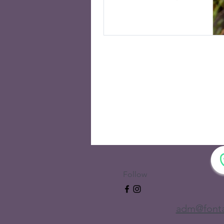
Follow
adm@fonta