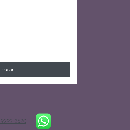
mprar
 9292-3520