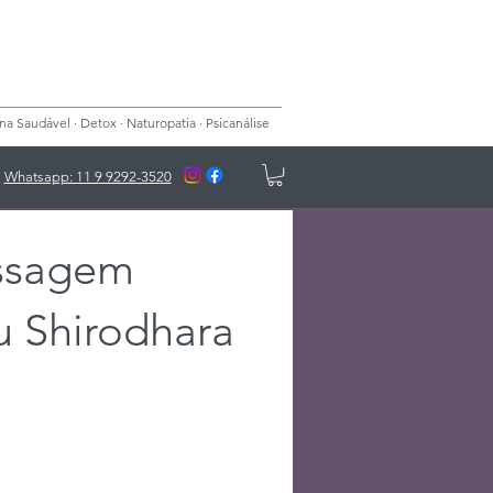
 Saudável · Detox · Naturopatia · Psicanálise
Whatsapp: 11 9 9292-3520
ssagem
 Shirodhara