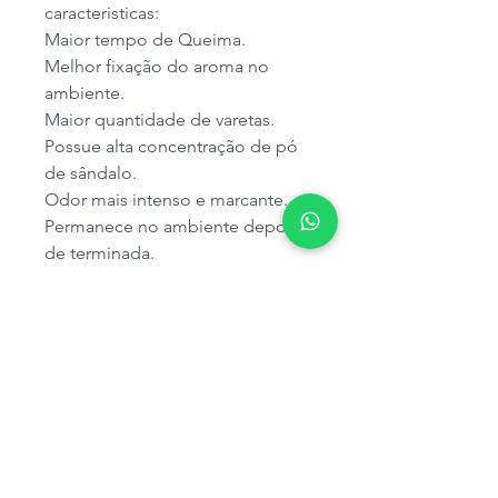
caracteristicas:
Maior tempo de Queima.
Melhor fixação do aroma no
ambiente.
Maior quantidade de varetas.
Possue alta concentração de pó
de sândalo.
Odor mais intenso e marcante.
Permanece no ambiente depois
de terminada.
* imagem meramente ilustrativa
Mande um whatsapp antes para
11 9 9292-3520 para checar nosso
estoque.
Namastê