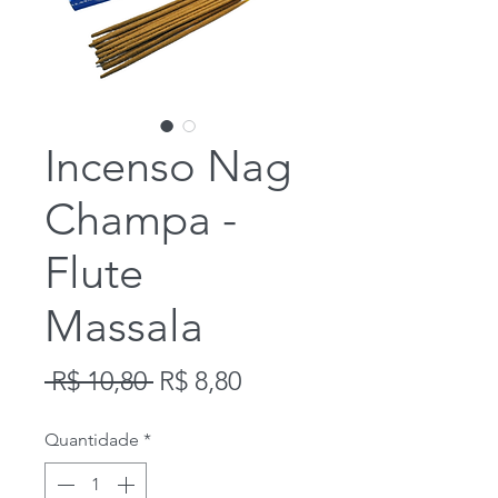
Incenso Nag
Champa -
Flute
Massala
Preço
Preço
 R$ 10,80 
R$ 8,80
normal
promocional
Quantidade
*