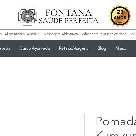
 · Alimentação Saudável · Massagem Abhyanga · Shirodhara · Sauna Swedana · Rotina
rveda
Curso Ayurveda
Retiros/Viagens
Blog
Mais...
Pomad
Kumkum