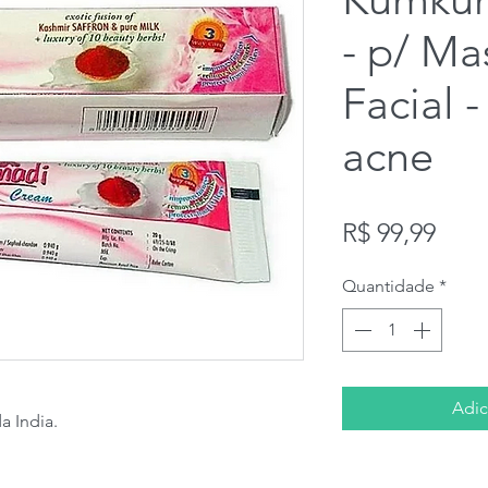
- p/ M
Facial -
acne
Preç
R$ 99,99
Quantidade
*
Adic
a India.