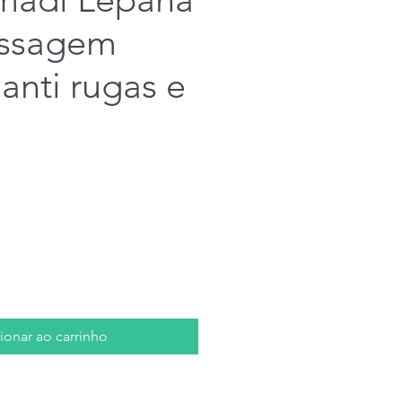
assagem
 anti rugas e
o
ionar ao carrinho