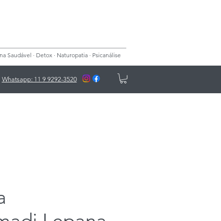
 Saudável · Detox · Naturopatia · Psicanálise
Whatsapp: 11 9 9292-3520
a
adi Lepana