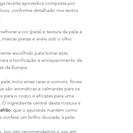
a receita ayurvédica composta por
dicos, conforme detalhado nos textos
.
lhorar a cor (pele) e textura da pele e
 marcas pretas e anéis sob o olho.
ente escolhido para tornar esta
para a tonificação e enriquecimento da
as da Europa.
pele inclui ervas raras e comuns, flores
que são aromáticas e calmantes para os
es para o corpo e eficazes para uma
 O ingrediente central desta mistura é
afrão
, que o ayurveda mantém como
e confere um brilho dourado à pele.
do, por isso recomendamos o uso em