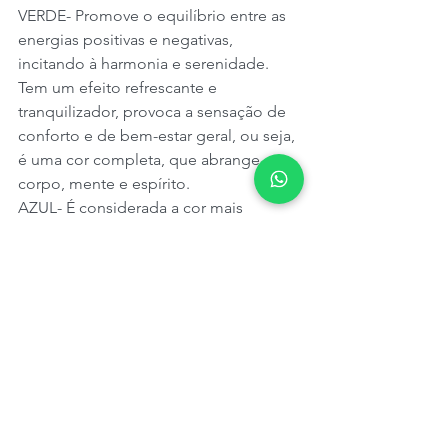
VERDE- Promove o equilíbrio entre as 
energias positivas e negativas, 
incitando à harmonia e serenidade. 
Tem um efeito refrescante e 
tranquilizador, provoca a sensação de 
conforto e de bem-estar geral, ou seja, 
é uma cor completa, que abrange 
corpo, mente e espírito.
AZUL- É considerada a cor mais 
curativa de todas, devido ao seu efeito 
altamente relaxante, apaziguador e 
sedativo, estimula sensações de paz e 
é muito potente na devolução da 
clareza mental.
ANIL- Ligado às artes e à beleza, eleva 
a mente, incita aos estados de calma e 
de serenidade, estimulando ainda as 
energias criativas.
VIOLETA- Provoca sensações de 